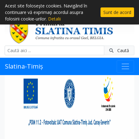
Acest site foloseşte cookies. Navigând în
continuare vă exprimaţi acordul asupra
Sunt de acord
folosirii cookie-urilor.
Detalii
Caută
Slatina-Timiș