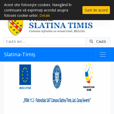
Acest site foloseşte cookies. Navigând în
continuare vă exprimaţi acordul asupra
Sunt de acord
folosirii cookie-urilor.
Detalii
Caută
Slatina-Timiș