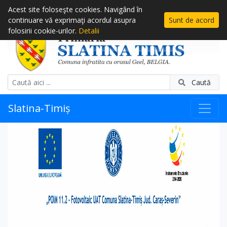
Acest site foloseşte cookies. Navigând în
continuare vă exprimaţi acordul asupra
Sunt de acord
folosirii cookie-urilor.
Detalii
Caută
Slatina-Timiș