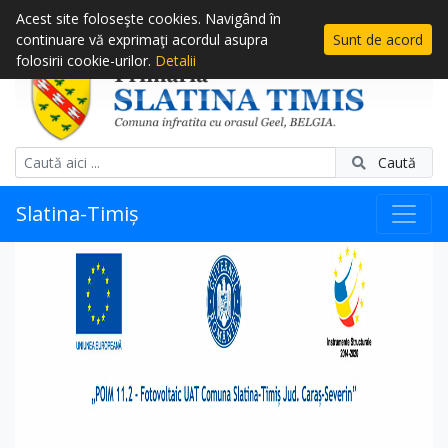
Acest site foloseşte cookies. Navigând în
continuare vă exprimaţi acordul asupra
Sunt de acord
folosirii cookie-urilor.
Detalii
Caută
Slatina-Timiș