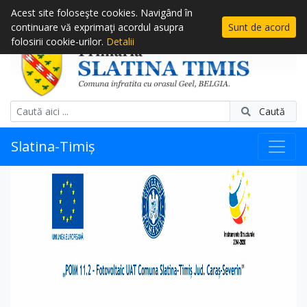
Acest site foloseşte cookies. Navigând în
continuare vă exprimaţi acordul asupra
Sunt de acord
folosirii cookie-urilor.
Detalii
Caută
Slatina-Timiș