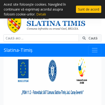
Acest site foloseşte cookies. Navigând în
continuare vă exprimaţi acordul asupra
Sunt de acord
folosirii cookie-urilor.
Detalii
Caută
Slatina-Timiș