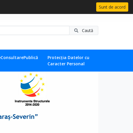
Sunt de acord
Caută
eConsultarePublică
Protecția Datelor cu
Caracter Personal