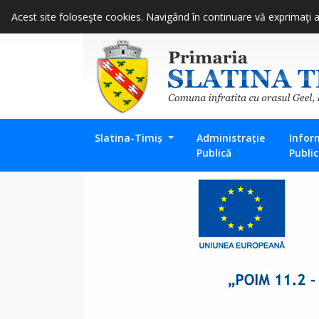
Acest site foloseşte cookies. Navigând în continuare vă exprimaţi ac
Slatina-Timiș
Administrație
Infor
Publică
Publi