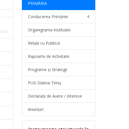
PRIMĂRIA
Conducerea Primăriei
Organigrama Instituției
.2019
Relații cu Publicul
Rapoarte de Activitate
Programe și Strategii
PUG Slatina-Timiș
Declarații de Avere / Interese
Anunțuri