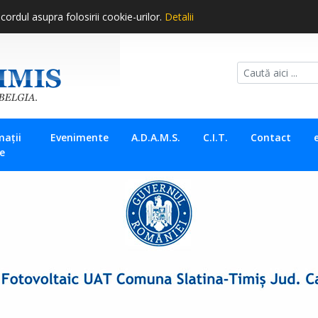
ordul asupra folosirii cookie-urilor.
Detalii
mații
Evenimente
A.D.A.M.S.
C.I.T.
Contact
ce